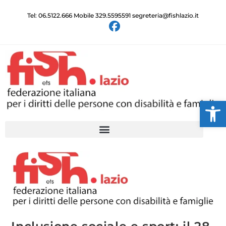
Tel: 06.5122.666 Mobile 329.5595591 segreteria@fishlazio.it
Ap