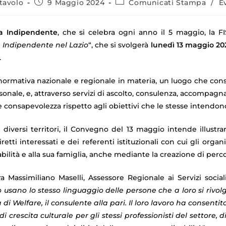
tavolo
9 Maggio 2024
Comunicati Stampa
/
E
ta Indipendente
, che si celebra ogni anno il 5 maggio, la F
a Indipendente nel Lazio
“, che si svolgerà
lunedì 13 maggio 20
.
ormativa nazionale e regionale in materia, un luogo che consen
sonale, e, attraverso servizi di ascolto, consulenza, accompa
onsapevolezza rispetto agli obiettivi che le stesse intendono r
iversi territori, il Convegno del 13 maggio intende illustrare
etti interessati e dei referenti istituzionali con cui gli orga
abilità e alla sua famiglia, anche mediante la creazione di percor
a Massimiliano Maselli, Assessore Regionale ai Servizi sociali,
usano lo stesso linguaggio delle persone che a loro si rivol
i Welfare, il consulente alla pari. Il loro lavoro ha consent
e di crescita culturale per gli stessi professionisti del sett