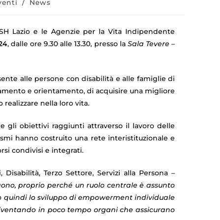
venti
/
News
ISH Lazio e le Agenzie per la Vita Indipendente
24
, dalle ore 9.30 alle 13.30, presso la
Sala Tevere
–
te alle persone con disabilità e alle famiglie di
gnamento e orientamento, di acquisire una migliore
ealizzare nella loro vita.
 gli obiettivi raggiunti attraverso il lavoro delle
nismi hanno costruito una rete interistituzionale e
si condivisi e integrati.
 Disabilità, Terzo Settore, Servizi alla Persona –
gono, proprio perché un ruolo centrale è assunto
ito quindi lo sviluppo di empowerment individuale
ore, diventando in poco tempo organi che assicurano