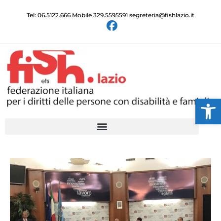
Tel: 06.5122.666 Mobile 329.5595591 segreteria@fishlazio.it
Ap