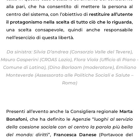
alla pari, che ha consentito di mettere la persona al
centro del sistema, con l’obiettivo di
restituire all’utente
il protagonismo nella scelta di tutto ciò che lo riguarda
,
una scelta consapevole, quindi anche responsabile
nell’esercizio di questa libertà.
Da sinistra: Silvia D’andrea (Consorzio Valle del Tevere),
Mauro Gasperini (CROAS Lazio), Flora Viola (Ufficio di Piano -
Comune di Latina), (Dino Barlaam (moderatore), Emiliano
Monteverde (Assessorato alle Politiche Sociali e Salute –
Roma)
Presenti all’evento anche la Consigliera regionale
Marta
Bonafoni
, che ha definito le Agenzie “
luoghi al servizio
della coesione sociale con al centro la parola più bella
del mondo: diritt
i”,
Francesca Danese
(Portavoce del