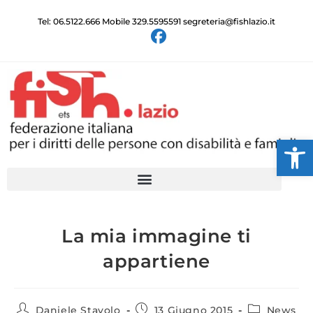
Tel: 06.5122.666 Mobile 329.5595591 segreteria@fishlazio.it
Ap
La mia immagine ti
appartiene
Daniele Stavolo
13 Giugno 2015
News