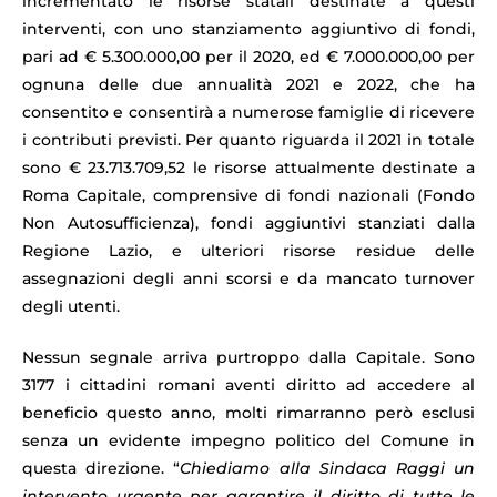
incrementato le risorse statali destinate a questi
interventi, con uno stanziamento aggiuntivo di fondi,
pari ad € 5.300.000,00 per il 2020, ed € 7.000.000,00 per
ognuna delle due annualità 2021 e 2022, che ha
consentito e consentirà a numerose famiglie di ricevere
i contributi previsti. Per quanto riguarda il 2021 in totale
sono € 23.713.709,52 le risorse attualmente destinate a
Roma Capitale, comprensive di fondi nazionali (Fondo
Non Autosufficienza), fondi aggiuntivi stanziati dalla
Regione Lazio, e ulteriori risorse residue delle
assegnazioni degli anni scorsi e da mancato turnover
degli utenti.
Nessun segnale arriva purtroppo dalla Capitale. Sono
3177 i cittadini romani aventi diritto ad accedere al
beneficio questo anno, molti rimarranno però esclusi
senza un evidente impegno politico del Comune in
questa direzione. “
Chiediamo alla Sindaca Raggi un
intervento urgente per garantire il diritto di tutte le