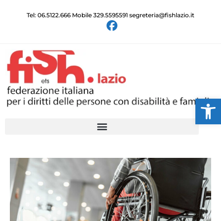
Tel: 06.5122.666 Mobile 329.5595591 segreteria@fishlazio.it
Ap