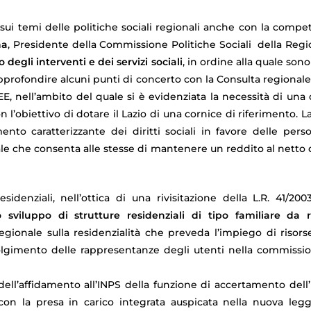
o sui temi delle politiche sociali regionali anche con la comp
na
, Presidente della Commissione Politiche Sociali della Regio
degli interventi e dei servizi sociali
, in ordine alla quale sono
approfondire alcuni punti di concerto con la Consulta regionale s
E, nell’ambito del quale si è evidenziata la necessità di un
, con l’obiettivo di dotare il Lazio di una cornice di riferimento.
nto caratterizzante dei diritti sociali in favore delle pers
ale che consenta alle stesse di mantenere un reddito al netto 
esidenziali, nell’ottica di una rivisitazione della L.R. 41/2
o sviluppo di strutture residenziali di tipo familiare da r
gionale sulla residenzialità che preveda l’impiego di risors
lgimento delle rappresentanze degli utenti nella commissione
dell’affidamento all’INPS della funzione di accertamento dell’
con la presa in carico integrata auspicata nella nuova legg