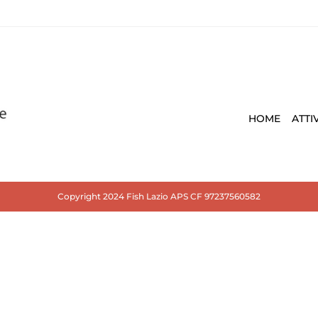
HOME
ATTI
Copyright 2024 Fish Lazio APS CF 97237560582