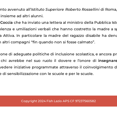
nto avvenuto all’
Istituto Superiore Roberto Rossellini
di Roma, 
insieme ad altri alunni.
 Coccia
che ha inviato una lettera al ministro della Pubblica Ist
 violenza e umiliazioni verbali che hanno costretto la madre a 
a Attiva. In particolare la madre del ragazzo disabile ha den
n altri compagni “fin quando non si fosse calmato”.
one di adeguate politiche di inclusione scolastica, e ancora pr
 chi avrebbe nel suo ruolo il dovere e l’onore di
insegnare 
evedere iniziative programmate attraverso il coinvolgimento de
di sensibilizzazione con le scuole e per le scuole.
Copyright 2024 Fish Lazio APS CF 97237560582